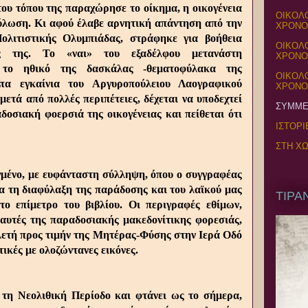
του τόπου της παραχώρησε το οίκημα, η οικογένεια
ΟΙΚΟΛΟ
ύλωση. Κι αφού έλαβε αρνητική απάντηση από την
ΧΡΟΝΟ 
λιτιστικής Ολυμπιάδας, στράφηκε για βοήθεια
ΟΙΚΟΛΟ
ίς της. Το «ναι» του εξαδέλφου μετανάστη
ΧΡΟΝΟ -
 το ηθικό της δασκάλας -θεματοφύλακα της
ΟΙΚΟΛΟ
Στα εγκαίνια του Αργυροπούλειου Λαογραφικού
ΧΡΟΝΟ -
μετά από πολλές περιπέτειες, δέχεται να υποδεχτεί
ΣΥΜΜΕ
οσιακή φοερσιά της οικογένειας και πείθεται ότι
ΙΣΤΟΡΙ
ΣΤΗ ΧΩ
γμένο, με ευφάνταστη σύλληψη, όπου ο συγγραφέας
ια τη διαφύλαξη της παράδοσης και του λαϊκού μας
ΤΙΡΑ
το επίμετρο του βιβλίου. Οι περιγραφές εθίμων,
αυτές της παραδοσιακής μακεδονίτικης φορεσιάς,
ελετή προς τιμήν της Μητέρας-Φύσης στην Ιερά Οδό
τικές με ολοζώντανες εικόνες.
ό τη Νεολιθική Περίοδο και φτάνει ως το σήμερα,