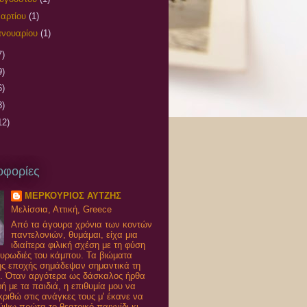
αρτίου
(1)
ανουαρίου
(1)
7)
9)
6)
8)
12)
οφορίες
ΜΕΡΚΟΥΡΙΟΣ ΑΥΤΖΗΣ
Μελίσσια, Αττική, Greece
Από τα άγουρα χρόνια των κοντών
παντελονιών, θυμάμαι, είχα μια
ιδιαίτερα φιλική σχέση με τη φύση
 μυρωδιές του κάμπου. Τα βιώματα
ης εποχής σημάδεψαν σημαντικά τη
. Όταν αργότερα ως δάσκαλος ήρθα
ή με τα παιδιά, η επιθυμία μου να
ριθώ στις ανάγκες τους μ' έκανε να
ψω πρώτα το θεατρικό παιχνίδι κι