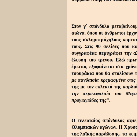
Στον γ΄ σπόνδυλο μεταβαίνου
αιώνα, όπου οι άνθρωποι έρχον
τους σκληροτράχηλους κομιτα
τους. Στις 90 σελίδες που κ
συγγραφέας περιγράφει την α
έλευση του τρένου. Εδώ πρω
έρωτας εξυφαίνεται στα χρόν
τσουράκια που θα στολίσουν τ
με πανδαισία κρεμασμένα στις
της με τον εκλεκτό της καρδι
την περικεφαλαία του Μεγα
προγιαγιάδες της
".
Ο τελευταίος σπόνδυλος αφι
Ολυμπιακών αγώνων. Η Χρυσαυγ
της λαϊκής παράδοσης, τα κειμ