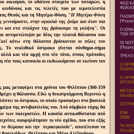
ου οικισμού, το υδάτινο στοιχείο των ποταμών, η
ΦΛΩ Κ
ΦΩΚΙΑΣ 
κινδύνους και τις τελετές που με ιεροτελεστία
ντας Θεούς και τη Μητέρα-Φύση. "
Η Μητέρα-Φύση
ΓΙΑΣΜΙ
(Ψυχογι
ης γεννιόμαστε, στην αγκαλιά της ζούμε και όταν πια
ει και στα σπλάχνα της βρίσκουμε τη γαλήνη".
Οι
Ο ΙΩΝΑ
ΤΩΝ ΧΡ
αι αντιμετώπιζαν με δέος την πλατιά θάλασσα που
κεί κάτω στη θάλασσα βρίσκονται οι πύλες του
ΟΙ ΝΟ
(Παρρησ
ς. Το νεολιθικό όστρακο γίνεται σύνθημα-σήμα
 αλλά και νέα αρχή στο νέο τόπο, στους πρόποδες
ΤΡΕΛΟ 
 νέα τους κατοικία οι εκδιωκόμενοι σε εκείνον τον
Ο ΟΡΦΕ
ΠΟΔΗΛΑ
Ο ΟΡΦ
(ΨΥΧΟΓ
ς μας μεταφέρει στα χρόνια του Φιλίππου (360-359
ΜΕΤΩΠ
υ βρέχει η θάλασσα. Εδώ η δεκατριάχρονη Βεριννώ η
Οκτώβρι
ύπτει το όστρακο, το οποίο προσφέρει στο βασιλιά
ΟΣΤΡΑΚ
ημέρα της αντιβασιλείας του. Από σύμβολο τύχης θα
ΕΝΑ ..
ών των πολεμιστών. Η καυσία αντικαθίσταται από
2009)
εχνίτες σφυρηλάτησαν το νέο σχέδιο, που στο εξής
ΤΑ ΧΡΙ
η, το θώρακα και την περικεφαλαία",
αποτέλεσαν τα
Οκτώβρι
 βασιλιάδων, Φιλίππου και Μέγα Αλέξανδρου.