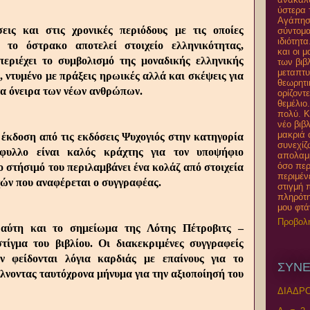
ύστερα 
Αγάπησα
εις και στις χρονικές περιόδους με τις οποίες
σύντομα
ιδιότητ
, το όστρακο αποτελεί στοιχείο ελληνικότητας,
και οι 
περιέχει το συμβολισμό της μοναδικής ελληνικής
των βιβ
μεταπτυ
 ντυμένο με πράξεις ηρωικές αλλά και σκέψεις για
θεωρητι
τα όνειρα των νέων ανθρώπων.
ορίζοντ
θεμέλιο
πολύ. 
νέο βιβ
μακριά 
 έκδοση από τις εκδόσεις Ψυχογιός στην κατηγορία
συνεχίζ
ώφυλλο είναι καλός κράχτης για τον υποψήφιο
απολαμβ
όσο περ
 στήσιμό του περιλαμβάνει ένα κολάζ από στοιχεία
περιμέν
ών που αναφέρεται ο συγγραφέας.
στιγμή 
πληρότη
μου φτά
Προβολ
αύτη και το σημείωμα της Λότης Πέτροβιτς –
τίγμα του βιβλίου. Οι διακεκριμένες συγγραφείς
ν φείδονται λόγια καρδιάς με επαίνους για το
ΣΥΝΕ
έλνοντας ταυτόχρονα μήνυμα για την αξιοποίησή του
ΔΙΑΔΡΟ