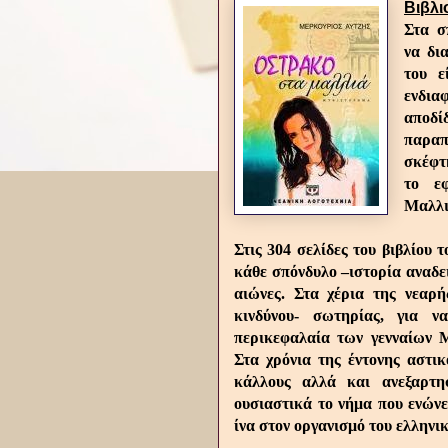
Βιβλ
Στα σ
να δι
του ε
ενδια
αποδί
παρα
σκέφτ
το ε
Μαλλι
Στις 304 σελίδες του βιβλίου 
κάθε σπόνδυλο –ιστορία αναδε
αιώνες. Στα χέρια της νεαρή
κινδύνου- σωτηρίας, για ν
περικεφαλαία των γενναίων 
Στα χρόνια της έντονης αστι
κάλλους αλλά και ανεξαρτη
ουσιαστικά το νήμα που ενών
ίνα στον οργανισμό του ελληνι