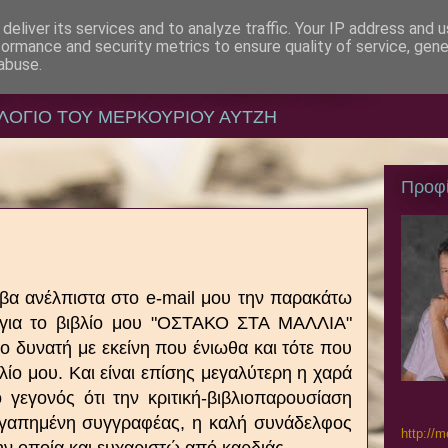
deliver its services and to analyze traffic. Your IP address and 
formance and security metrics to ensure quality of service, gen
Α ΚΑΙ ΕΚΠΑΙΔΕΥΣΗ
abuse.
ΛΟΓΙΟ ΤΟΥ ΜΕΡΚΟΥΡΙΟΥ ΑΥΤΖΗ
Προφ
αβα ανέλπιστα στο e-mail μου την παρακάτω
ή για το βιβλίο μου "ΟΣΤΑΚΟ ΣΤΑ ΜΑΛΛΙΑ"
διο δυνατή με εκείνη που ένιωθα και τότε που
ίο μου. Και είναι επίσης μεγαλύτερη η χαρά
 γεγονός ότι την κριτική-βιβλιοπαρουσίαση
αγαπη
μένη συγγραφέας, η καλή συνάδελφος
http://