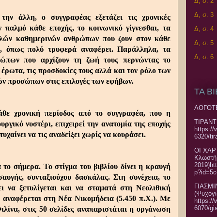
Δ, σ. 2
Δ, σ. 3
την άλλη, ο συγγραφέας εξετάζει τις χρονικές
ν παλμό κάθε εποχής, το κοινωνικό γίγνεσθαι, τα
Δ, σ. 4
πλών καθημερινών ανθρώπων που ζουν στον κάθε
Δ, σ. 5
ο, όπως πολύ τρυφερά αναφέρει. Παράλληλα, τα
Δ, σ. 6
ρώπων που αρχίζουν τη ζωή τους περνώντας το
έρωτα, τις προσδοκίες τους αλλά και τον ρόλο των
ών προσώπων στις επιλογές των εφήβων.
ΤΑ Β
ΛΟΓΟΤΕ
άθε χρονική περίοδος από το συγγραφέα, που η
ΤΙΡΑΝΤ
ουργικό νυστέρι,
επιχειρεί την ανατομία της εποχής
https:/
υχαίνει να τις αναδείξει χωρίς να κουράσει.
6320/ti
ΟΙ ΧΑΡ
Κλωστή
2019)ht
 το σήμερα. Το στίγμα του βιβλίου δίνει η κραυγή
p?id=5
σαυγής, συνταξιούχου δασκάλας. Στη συνέχεια, το
ΓΙΑΣΜΙ
ι να ξετυλίγεται και να σταματά στη Νεολιθική
(Ψυχογι
α αναφέρεται στη Νέα Νικομήδεια (5.450 π.Χ.). Με
https:/
6070/gi
ιλίνα, στις 50 σελίδες αναπαριστάται η οργάνωση