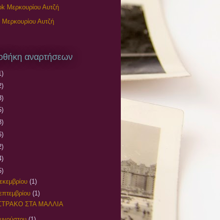
k Μερκουρίου Αυτζή
 Μερκουρίου Αυτζή
οθήκη αναρτήσεων
1)
2)
3)
5)
8)
6)
2)
4)
5)
εκεμβρίου
(1)
επτεμβρίου
(1)
ΣΤΡΑΚΟ ΣΤΑ ΜΑΛΛΙΑ
υγούστου
(1)