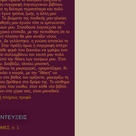
τη συγγραφή λογοτεχνικών βιβλίων.
 τη δεύτερη περισσότερο και πολύ
 έγινε τρόπος ζωής, η άλλη μου
α. Τα βιώματα της παιδικής μου ηλικίας
μαθητές μου έγιναν τότε οι εμπνευστές
λίων μου. Σπούδασα λογοτεχνία σε
χιακό επίπεδο, με την πεποίθηση ότι το
κό πλαίσιο θα μου ανοίξει νέους
ες. Δε γελάστηκα, η γνώση αποτελεί το
. Στην πράξη όμως η συγγραφή απέχει
Κάθε φορά που ξεκινάω να γράψω ένα
λίο συλλαμβάνω τον εαυτό μου πολύ
από την Ιθάκη των ονείρων μου. Έτσι
ω. Διαβάζω, ακούω μουσική,
άνω τις μικροχαρές, οραματίζομαι. Κι
νάει ο καιρός, με την "Ιθάκη" να
ει στο βάθος του ορίζοντα, μακαρίζω τη
που βρέθηκα στο δρόμο της. Το αίσθημα
τας που νιώθω, όταν κάθε νέο βιβλίο
νει στα χέρια σας, είναι μοναδικό.
ή πλήρους προφίλ
ΝΤΕΥΞΕΙΣ
ΜΕΣ, σ. 1