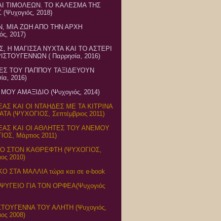
ΑΙ ΤΙΜΟΛΕΩΝ. ΤΟ ΚΑΛΕΣΜΑ ΤΗΣ
(Ψυχογιός, 2018)
Ν, ΜΙΑ ΖΩΗ ΑΠΟ ΤΗΝ ΑΡΧΗ
ός, 2017)
Σ, Η ΜΑΓΙΣΣΑ ΝΥΧΤΑ ΚΑΙ ΤΟ ΑΣΤΕΡΙ
ΙΣΤΟΥΓΕΝΝΩΝ ( Παρρησία, 2016)
ΤΕΣ ΤΟΥ ΠΑΠΠΟΥ ΤΑΞΙΔΕΥΟΥΝ
ία, 2016)
ΜΟΥ ΑΜΑΞΙΔΙΟ (Ψυχογιός, 2014)
ΑΣ ΚΑΙ ΟΙ ΝΤΑΗΔΕΣ ΜΕ ΤΑ ΚΙΤΡΙΝΑ
ΤΑ (ΨΥΧΟΓΙΟΣ, Σεπτέμβριος 2011)
ΕΑΣ ΚΑΙ ΟΙ ΑΘΛΗΤΕΣ ΤΟΥ ΑΝΕΜΟΥ
ΙΟΣ, Μάρτιος 2011)
Ο ΣΤΟΝ ΚΑΘΡΕΦΤΗ (ΨΥΧΟΓΙΟΣ,
ος 2010)
Ο ΣΤΑ ΜΑΛΛΙΑ τώρα και σε e-book
. ΨΥΓΕΙΟ ΓΙΑ ΤΟΝ ΟΡΦΕΑ(Ψυχογιός
ΣΤΟΥΓΕΝΝΑ ΤΟΥ ΑΛΗΤΗ (Ψυχογιός,
ος 2008)