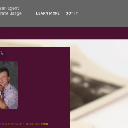
user-agent
erate usage
LEARN MORE
GOT IT
ίλ
merkouriosavtzis.blogspot.com