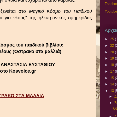
ην οποία και ευχαριστώ από καρδιάς.
Faceboo
ξενείται στο
Μαγικό Κόσμο του Παιδικού
Youtube
α για νέους" της ηλεκτρονικής εφημερίδας
Αρχει
►
25
(
όσμος του παιδικού βιβλίου:
►
22
(
 νέους (Όστρακο στα μαλλιά)
►
20
(
►
19
(
ν ΑΝΑΣΤΑΣΙΑ ΕΥΣΤΑΘΙΟΥ
►
18
(
στο Kosvoice.gr
►
17
(
►
15
(
►
14
(
▼
13
(
ΤΡΑΚΟ ΣΤΑ ΜΑΛΛΙΑ
►
Δ
▼
Σ
Ο
►
Α