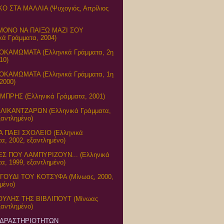
Ο ΣΤΑ ΜΑΛΛΙΑ (Ψυχογιός, Απρίλιος
ΜΟΝΟ ΝΑ ΠΑΙΞΩ ΜΑΖΙ ΣΟΥ
κά Γράμματα, 2004)
ΚΑΜΩΜΑΤΑ (Ελληνικά Γράμματα, 2η
10)
ΚΑΜΩΜΑΤΑ (Ελληνικά Γράμματα, 1η
2000)
ΜΠΡΗΣ (Ελληνικά Γράμματα, 2001)
ΛΙΚΑΝΤΖΑΡΩΝ (Ελληνικά Γράμματα,
ξαντλημένο)
 ΠΑΕΙ ΣΧΟΛΕΙΟ (Ελληνικά
α, 2002, εξαντλημένο)
ΕΣ ΠΟΥ ΛΑΜΠΥΡΙΖΟΥΝ... (Ελληνικά
α, 1999, εξαντλημένο)
ΓΟΥΔΙ ΤΟΥ ΚΟΤΣΥΦΑ (Μίνωας, 2000,
μένο)
ΥΛΗΣ ΤΗΣ ΒΙΒΛΙΠΟΥΤ (Μίνωας
ξαντλημένο)
 ΔΡΑΣΤΗΡΙΟΤΗΤΩΝ