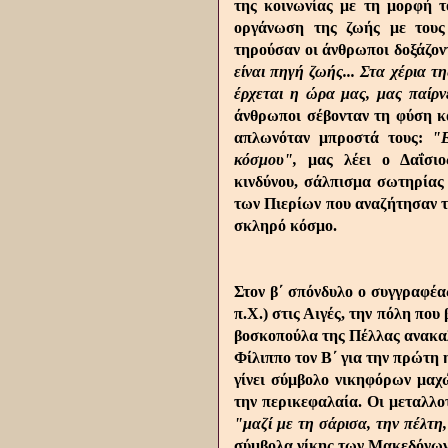
της κοινωνίας με τη μορφή τ
οργάνωση της ζωής με τους 
τηρούσαν οι άνθρωποι δοξάζο
είναι πηγή ζωής... Στα χέρια τ
έρχεται η ώρα μας, μας παίρν
άνθρωποι σέβονταν τη φύση κ
απλωνόταν μπροστά τους:
"Ε
κόσμου",
μας λέει ο Δαΐσιο
κινδύνου, σάλπισμα σωτηρίας
των Πιερίων που αναζήτησαν τη
σκληρό κόσμο.
Στον β΄ σπόνδυλο ο συγγραφέα
π.Χ.) στις Αιγές, την πόλη πο
βοσκοπούλα της Πέλλας ανακαλ
Φίλιππο τον Β΄ για την πρώτη 
γίνει σύμβολο νικηφόρων μαχ
την περικεφαλαία. Οι μεταλλοτ
"μαζί με τη σάρισα, την πέλτ
σύμβολα νίκης των Μακεδόνων