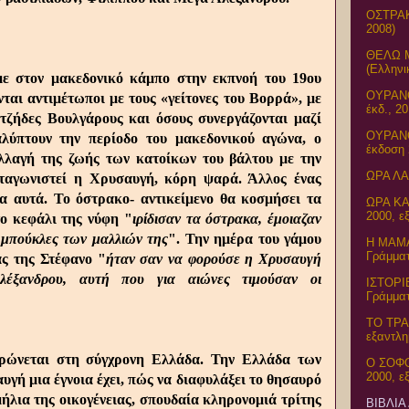
ΟΣΤΡΑΚ
2008)
ΘΕΛΩ 
(Ελληνι
με στον μακεδονικό κάμπο στην εκπνοή του 19ου
ΟΥΡΑΝΟ
ται αντιμέτωποι με τους «γείτονες του Βορρά», με
έκδ., 20
τζήδες Βουλγάρους και όσους συνεργάζονται μαζί
ΟΥΡΑΝΟ
αλύπτουν την περίοδο του μακεδονικού αγώνα, ο
έκδοση 
λλαγή της ζωής των κατοίκων του βάλτου με την
ΩΡΑ ΛΑ
ταγωνιστεί η Χρυσαυγή, κόρη ψαρά. Άλλος ένας
ια αυτά. Το όστρακο- αντικείμενο θα κοσμήσει τα
ΩΡΑ ΚΑ
2000, ε
ο κεφάλι της νύφη "
ιρίδισαν τα όστρακα, έμοιαζαν
 μπούκλες των μαλλιών της
". Την ημέρα του γάμου
Η ΜΑΜΑ
Γράμματ
άς της Στέφανο "
ήταν σαν να φορούσε η Χρυσαυγή
λέξανδρου, αυτή που για αιώνες τιμούσαν οι
ΙΣΤΟΡΙ
Γράμματ
ΤΟ ΤΡΑ
εξαντλη
ερώνεται στη σύγχρονη Ελλάδα. Την Ελλάδα των
Ο ΣΟΦΟ
2000, ε
ή μια έγνοια έχει, πώς να διαφυλάξει το θησαυρό
ήλια της οικογένειας, σπουδαία κληρονομιά τρίτης
ΒΙΒΛΙΑ