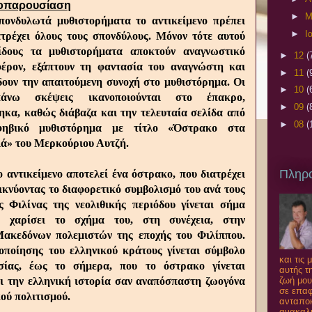
ιοπαρουσίαση
►
Μ
πονδυλωτά μυθιστορήματα το αντικείμενο πρέπει
►
Ι
ατρέχει όλους τους σπονδύλους. Μόνον τότε αυτού
ίδους τα μυθιστορήματα αποκτούν αναγνωστικό
►
12
(
φέρον, εξάπτουν τη φαντασία του αναγνώστη και
►
11
(
δουν την απαιτούμενη συνοχή στο μυθιστόρημα. Οι
►
10
(
πάνω σκέψεις ικανοποιούνται στο έπακρο,
►
09
(
ηκα, καθώς διάβαζα και την τελευταία σελίδα από
►
08
(
φηβικό μυθιστόρημα με τίτλο «Όστρακο στα
ά» του Μερκούριου Αυτζή.
Πληρ
το αντικείμενο αποτελεί ένα όστρακο, που διατρέχει
ικνύοντας τo διαφορετικό συμβολισμό του ανά τους
ς Φιλίνας της νεολιθικής περιόδου γίνεται σήμα
α χαρίσει το σχήμα του, στη συνέχεια, στην
Μακεδόνων πολεμιστών της εποχής του Φιλίππου.
κοποίησης του ελληνικού κράτους γίνεται σύμβολο
και τις
σίας, έως το σήμερα, που το όστρακο γίνεται
αυτής τ
ζωή μου
ει την ελληνική ιστορία σαν αναπόσπαστη ζωογόνα
σε επαφ
κού πολιτισμού.
ανταποκ
ανακαλύ